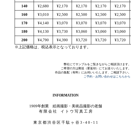
140
¥2,680
¥2,170
¥2,170
¥2,170
¥2,170
160
¥3,010
¥2,500
¥2,500
¥2,500
¥2,500
170
¥4,140
¥3,070
¥3,070
¥3,070
¥3,070
180
¥4,130
¥3,730
¥3,060
¥3,060
¥3,060
200
¥4,790
¥4,390
¥3,720
¥3,720
¥3,720
※上記価格は、税込表示となっております。
弊社にてサンプルをご覧きながらご相談頂けます。
ご希望の方は郵送（要返却）にてお送りいたします。
作品の集配（有料）にお伺いいたします、ご相談下さい。
ご予約・お問い合わせはこちらから
INFORMATION
1909年創業 絵画撮影・美術品撮影の老舗
有 限 会 社 イ ト ウ 写 真 工 房
東 京 都 渋 谷 区 千 駄 ヶ 谷 3 - 4 0 - 1 1