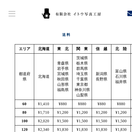
送 料
エリア
北海道
東 北
関 東
信 越
北 陸
茨城県
青森県
栃木県
岩手県
群馬県
富山県
都道府
宮城県
埼玉県
新潟県
北海道
石川県
県
秋田県
千葉県
長野県
福井県
山形県
東京都
福島県
神奈川県
山梨県
60
¥1,410
¥880
¥880
¥880
¥880
80
¥1,710
¥1,200
¥1,200
¥1,200
¥1,200
100
¥2,020
¥1,500
¥1,500
¥1,500
¥1,500
120
¥2,340
¥1,830
¥1,830
¥1,830
¥1,830